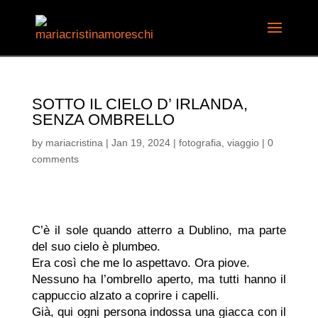
SOTTO IL CIELO D’ IRLANDA,
SENZA OMBRELLO
by
mariacristina
|
Jan 19, 2024
|
fotografia
,
viaggio
|
0
comments
C’è il sole quando atterro a Dublino, ma parte
del suo cielo è plumbeo.
Era così che me lo aspettavo. Ora piove.
Nessuno ha l’ombrello aperto, ma tutti hanno il
cappuccio alzato a coprire i capelli.
Già, qui ogni persona indossa una giacca con il